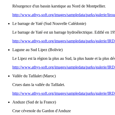
Résurgence d'un bassin karstique au Nord de Montpellier.
http://www.athys-soft.org/images/sampledata/parks/galerie/lir
Le barrage de Yaté (Sud Nouvelle Calédonie)
Le barrage de Yaté est un barrage hydroélectrique. Edifié en 1959,
http://www.athys-soft.org/images/sampledata/parks/galerie/I
Lagune au Sud Lipez (Bolivie)
Le Lipez est la région la plus au Sud, la plus haute et la plus dé
http://www.athys-soft.org/images/sampledata/parks/galerie/I
Vallée du Tafilalet (Maroc)
Crues dans la vallée du Tafilalet.
http://www.athys-soft.org/images/sampledata/parks/galerie/I
Anduze (Sud de la France)
Crue cévenole du Gardon d'Anduze