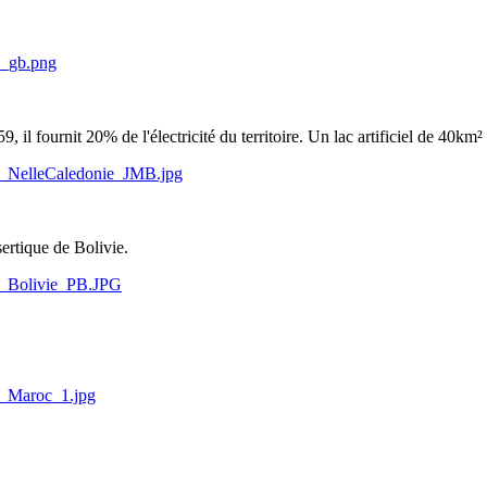
ou_gb.png
 il fournit 20% de l'électricité du territoire. Un lac artificiel de 40km²
RD_NelleCaledonie_JMB.jpg
sertique de Bolivie.
RD_Bolivie_PB.JPG
RD_Maroc_1.jpg