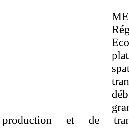
MER
Rég
Eco
pl
spa
tr
déb
gr
production et de tran